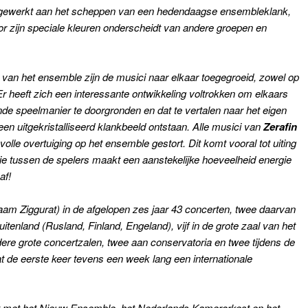
l gewerkt aan het scheppen van een hedendaagse ensembleklank,
or zijn speciale kleuren onderscheidt van andere groepen en
an van het ensemble zijn de musici naar elkaar toegegroeid, zowel op
Er heeft zich een interessante ontwikkeling voltrokken om elkaars
nde speelmanier te doorgronden en dat te vertalen naar het eigen
en uitgekristalliseerd klankbeeld ontstaan. Alle musici van
Zerafin
lle overtuiging op het ensemble gestort. Dit komt vooral tot uiting
e tussen de spelers maakt een aanstekelijke hoeveelheid energie
af!
am Ziggurat) in de afgelopen zes jaar 43 concerten, twee daarvan
buitenland (Rusland, Finland, Engeland), vijf in de grote zaal van het
dere grote concertzalen, twee aan conservatoria en twee tijdens de
de eerste keer tevens een week lang een internationale
 met het Nieuw Ensemble, het Nederlands Kamerorkest en het