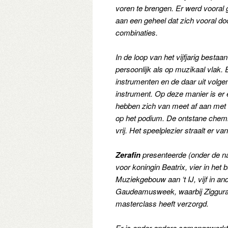
voren te brengen. Er werd voora
aan een geheel dat zich vooral do
combinaties.
In de loop van het vijfjarig besta
persoonlijk als op muzikaal vlak. 
instrumenten en de daar uit volge
instrument. Op deze manier is er e
hebben zich van meet af aan met vo
op het podium. De ontstane chemi
vrij. Het speelplezier straalt er van
Zerafin
presenteerde (onder de na
voor koningin Beatrix, vier in het 
Muziekgebouw aan ‘t IJ, vijf in an
Gaudeamusweek, waarbij Ziggurat 
masterclass heeft verzorgd.
Er is onder andere samengewerkt