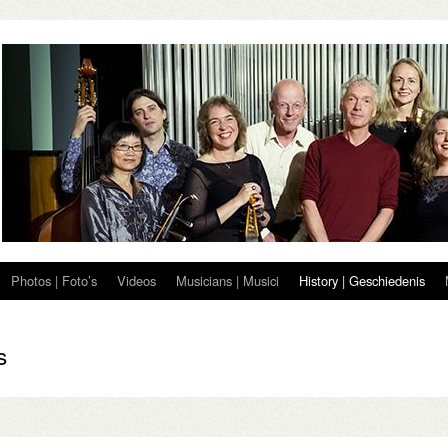
Photos | Foto’s
Videos
Musicians | Musici
History | Geschiedenis
s