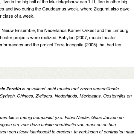
five in the big hall of the Muziekgebouw aan ‘t IJ, five in other big
ries and two during the Gaudeamus week, where Ziggurat also gave
r class of a week.
the Nieuw Ensemble, the Nederlands Kamer Orkest and the Limburg
eater projects were realized: Babylon (2007, music theater
 performances and the project Terra Incognita (2005) that had ten
le Zerafin
is opvallend: acht musici met zeven verschillende
 Syrisch, Chinees, Zwitsers, Nederlands, Mexicaans, Oostenrijks en
 ensemble is menig componist (o.a. Fabio Nieder, Guus Jansen en
angegaan om voor deze unieke combinatie van mensen en hun
beren een nieuw klankbeeld te creëren, te verbinden of contrasten naa