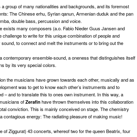
a group of many nationalities and backgrounds, and its foremost
ents: The Chinese erhu, Syrian qanun, Armenian duduk and the pan
 gamba, double bass, percussion and voice.
mble exists many composers (a.o. Fabio Nieder Guus Jansen and
 challenge to write for this unique combination of people and
w sound, to connect and melt the instruments or to bring out the
 contemporary ensemble-sound, a oneness that distinguishes itself
s by its very special colors.
ration the musicians have grown towards each other, musically and as
elopment was to get to know each other’s instruments and to
 – and to translate this to ones own instrument. In this way, a
 musicians of
Zerafin
have thrown themselves into this collaboration
otal conviction. This is mainly conceived on stage. The chemistry
a contagious energy: The radiating pleasure of making music!
of Ziggurat) 43 concerts, whereof two for the queen Beatrix, four